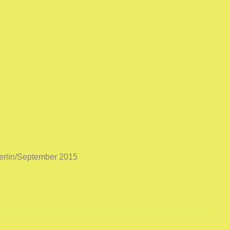
Berlin/September 2015